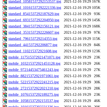
standard_10581537292153537.jpg
2021-12-16 19:29
167K
standard_10161537292221336.jpg
2021-12-16 19:29
105K
standard_8541537292187629.jpg
2021-12-16 19:29
93K
standard_6931537292204950.jpg
2021-12-16 19:29
145K
standard_3841537292156121.jpg
2021-12-16 19:29
168K
standard_3531537292226607.jpg
2021-12-16 19:29
97K
standard_796153729214353.jpg
2021-12-16 19:29
115K
standard_441537292206877.jpg
2021-12-16 19:29
84K
standard_110215372921608.jpg
2021-12-16 19:29
123K
mobile_117515372921471071.jpg
2021-12-16 19:29
23K
mobile_103215372921451128.jpg
2021-12-16 19:29
26K
mobile_97214453475461243.jpg
2021-12-16 19:29
27K
mobile_88215372921971061.jpg
2021-12-16 19:29
29K
mobile_52215372922241215.jpg
2021-12-16 19:29
30K
mobile_27215372922021210.jpg
2021-12-16 19:29
28K
mobile_10761537292189275.jpg
2021-12-16 19:29
23K
mobile_10581537292153537.jpg
2021-12-16 19:29
46K
mobile_10161537292221336.jpg
2021-12-16 19:29
29K