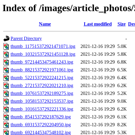
Index of /images/article_photos
Name
Last modified
Size
Des
Parent Directory
-
thumb_117515372921471071.jpg
2021-12-16 19:29
5.0K
thumb_103215372921451128.jpg
2021-12-16 19:29
5.8K
thumb_97214453475461243.jpg
2021-12-16 19:29
6.8K
thumb_88215372921971061.jpg
2021-12-16 19:29
6.5K
thumb_52215372922241215.jpg
2021-12-16 19:29
6.4K
thumb_27215372922021210.jpg
2021-12-16 19:29
6.2K
thumb_10761537292189275.jpg
2021-12-16 19:29
5.2K
thumb_10581537292153537.jpg
2021-12-16 19:29
9.0K
thumb_10161537292221336.jpg
2021-12-16 19:29
6.2K
thumb_8541537292187629.jpg
2021-12-16 19:29
6.1K
thumb_6931537292204950.jpg
2021-12-16 19:29
8.2K
thumb_6921445347548102.jpg
2021-12-16 19:29
5.3K